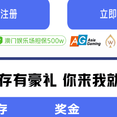
心新闻中心新闻中心新闻中心新闻中心新闻中心
浏览次数：
212223