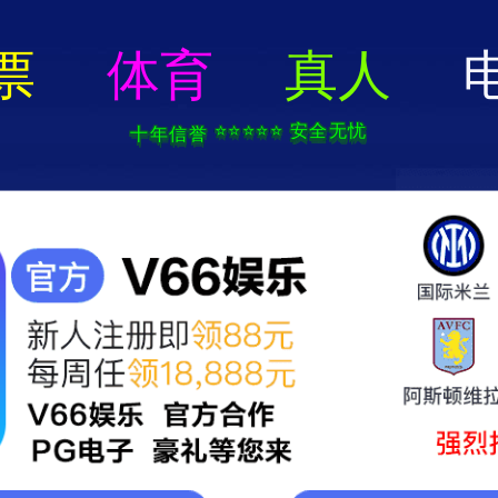
威尼斯游戏官网-免费下载