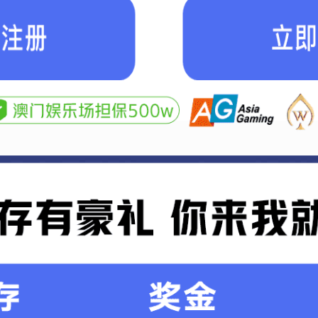
心新闻中心新闻中心新闻中心新闻中心新闻中心
浏览次数：
212520