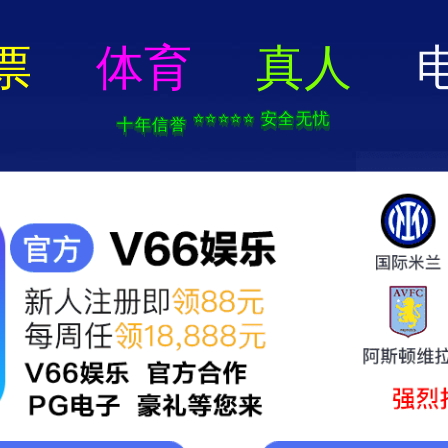
威尼斯游戏官网-免费下载