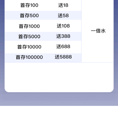
BOUT US
公司简介
资质荣誉
威尼斯游戏官网
13936663818
Copyright(2024) 威尼斯游戏官网
备案编号：黑ICP备15002151号
技术支持：继峰科技
联系我们
地址：哈尔滨市阿城区通城街大众路2号
邮编：150399
邮箱：
2443051812@qq.com
请扫描二维码