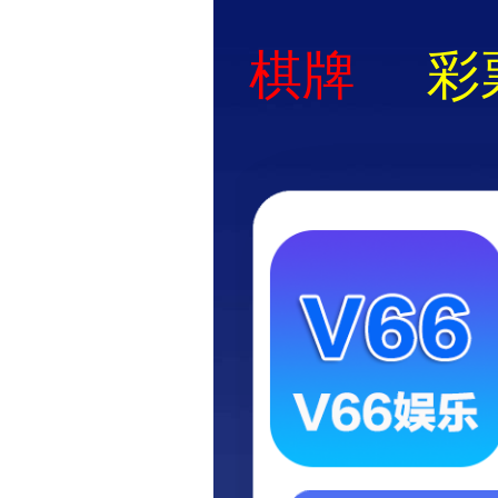
首页
关于我们
公司简介
荣誉资质
新闻中心
产品展示
首页
工程案例
关于我们
招聘信息
公司简介
联系我们
荣誉资质
新闻中心