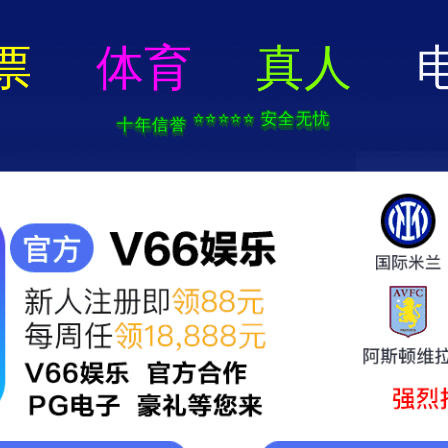
威尼斯游戏官网-免费下载