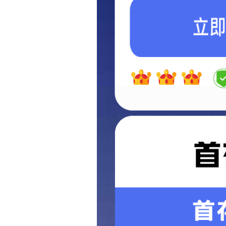
产品展示
工程案例
招聘信息
联系我们
关于我们
BOUT US
公司简介
资质荣誉
荣誉资质内容
13936663818
Copyright(2024) 威尼斯游戏官网
备案编号：黑ICP备15002151号
技术支持：继峰科技
联系我们