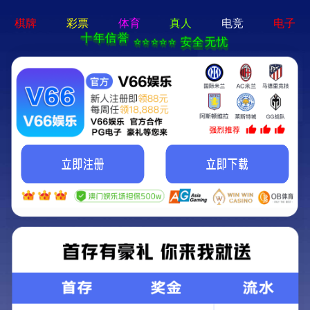
威尼斯游戏官网-免费下载
首页
首页
关于我们
关于我们
公司简介
公司简介
荣誉资质
荣誉资质
新闻中心
新闻中心
产品展示
产品展示
工程案例
工程案例
招聘信息
招聘信息
联系我们
联系我们
联系我们