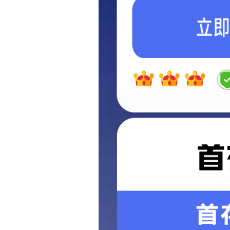
产品展示
PRODUCT DISPLAY
产品展示产品展示产品展示产品展示
产品展示
产品展示产品展示产品展示产品展示
产品展示
产品展示
产品展示