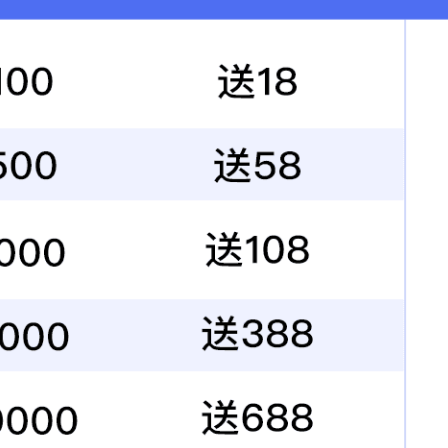
字介绍在这里显示的用真诚换取您
产品简单文字介绍在这里显示的
规范的市场行为去赢得企业的信
的信任，用规范的市场行为去赢
产品简单文字介绍在这里显示的用
誉。润兴人产品简单文字介绍在
的信任，用规范的市场行为去赢得
真诚换取您的信任，用规范的市
。润兴人
企业的信誉。润兴人
查看详细 >>