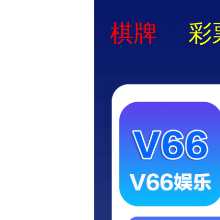
首页
关于我们
公司简介
首页
荣誉资质
关于我们
新闻中心
公司简介
产品展示
荣誉资质
工程案例
招聘信息
新闻中心
联系我们
产品展示
工程案例
招聘信息
联系我们